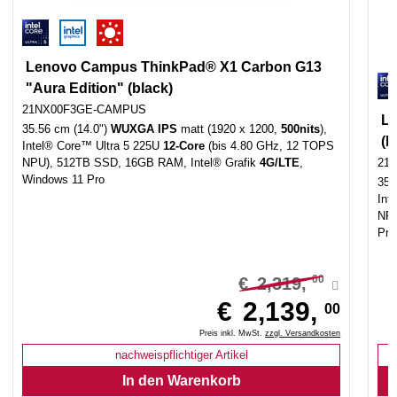
Lenovo Campus ThinkPad® X1 Carbon G13
"Aura Edition" (black)
21NX00F3GE-CAMPUS
Le
35.56 cm (14.0")
WUXGA IPS
matt (1920 x 1200,
500nits
),
(b
Intel® Core™ Ultra 5 225U
12-Core
(bis 4.80 GHz, 12 TOPS
NPU), 512TB SSD, 16GB RAM, Intel® Grafik
4G/LTE
,
21
Windows 11 Pro
35.
Int
NP
Pro
00
€
2,319,
€
2,139,
00
Preis inkl. MwSt.
zzgl. Versandkosten
nachweispflichtiger Artikel