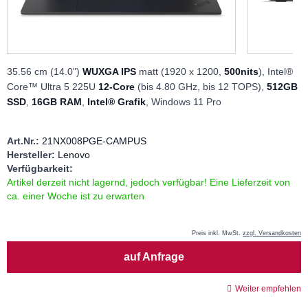
35.56 cm (14.0")
WUXGA IPS
matt (1920 x 1200,
500nits
), Intel®
Core™ Ultra 5 225U
12-Core
(bis 4.80 GHz, bis 12 TOPS),
512GB
SSD
,
16GB RAM
,
Intel® Grafik
, Windows 11 Pro
Art.Nr.:
21NX008PGE-CAMPUS
Hersteller:
Lenovo
Verfügbarkeit:
Artikel derzeit nicht lagernd, jedoch verfügbar! Eine Lieferzeit von
ca. einer Woche ist zu erwarten
Preis inkl. MwSt.
zzgl. Versandkosten
Menge
auf Anfrage
Weiter empfehlen