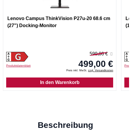
Lenovo Campus ThinkVision P27u-20 68.6 cm
Le
(27") Docking-Monitor
(1
599,00 €
499,00 €
Produktdatenblatt
Produ
Preis inkl. MwSt.
zzgl. Versandkosten
In den Warenkorb
Beschreibung