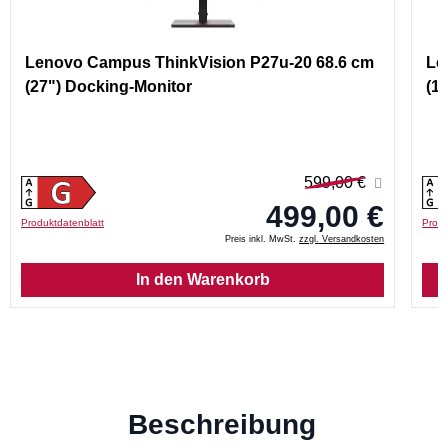
Lenovo Campus ThinkVision P27u-20 68.6 cm
Le
(27") Docking-Monitor
(1
599,00 €
499,00 €
Produktdatenblatt
Produ
Preis inkl. MwSt.
zzgl. Versandkosten
In den Warenkorb
Beschreibung