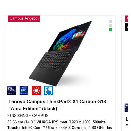
Campus Angebot
C
Ab
Lenovo Campus ThinkPad® X1 Carbon G13
"Aura Edition" (black)
21NS004NGE-CAMPUS
L
35.56 cm (14.0")
WUXGA IPS
matt (1920 x 1200,
500nits
,
"A
Touch
), Intel® Core™ Ultra 7 258V
8-Core
(bis 4.80 GHz, bis