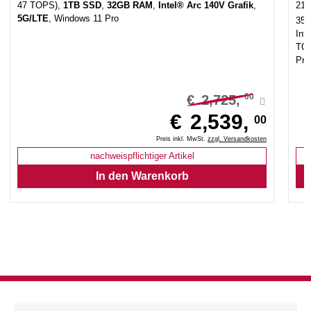
47 TOPS),
1TB SSD
,
32GB RAM
,
Intel® Arc 140V Grafik
,
21
5G/LTE
, Windows 11 Pro
35.
Int
TO
Pro
00
€
2,725,
€
2,539,
00
Preis inkl. MwSt.
zzgl. Versandkosten
nachweispflichtiger Artikel