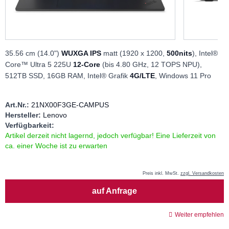
35.56 cm (14.0")
WUXGA IPS
matt (1920 x 1200,
500nits
), Intel®
Core™ Ultra 5 225U
12-Core
(bis 4.80 GHz, 12 TOPS NPU),
512TB SSD, 16GB RAM, Intel® Grafik
4G/LTE
, Windows 11 Pro
Art.Nr.:
21NX00F3GE-CAMPUS
Hersteller:
Lenovo
Verfügbarkeit:
Artikel derzeit nicht lagernd, jedoch verfügbar! Eine Lieferzeit von
ca. einer Woche ist zu erwarten
Preis inkl. MwSt.
zzgl. Versandkosten
Menge
auf Anfrage
Weiter empfehlen