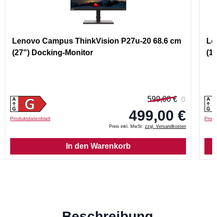
Lenovo Campus ThinkVision P27u-20 68.6 cm
Le
(27") Docking-Monitor
(1
599,00 €
499,00 €
Produktdatenblatt
Produ
Preis inkl. MwSt.
zzgl. Versandkosten
In den Warenkorb
Beschreibung