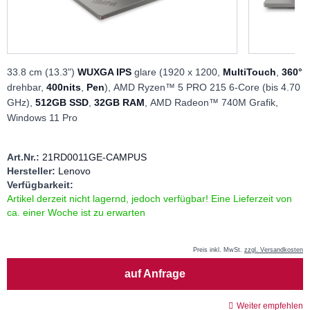
33.8 cm (13.3")
WUXGA IPS
glare (1920 x 1200,
MultiTouch
,
360°
drehbar,
400nits
,
Pen
), AMD Ryzen™ 5 PRO 215 6-Core (bis 4.70
GHz),
512GB SSD
,
32GB RAM
,
AMD Radeon™ 740M Grafik,
Windows 11 Pro
Art.Nr.:
21RD0011GE-CAMPUS
Hersteller:
Lenovo
Verfügbarkeit:
Artikel derzeit nicht lagernd, jedoch verfügbar! Eine Lieferzeit von
ca. einer Woche ist zu erwarten
Preis inkl. MwSt.
zzgl. Versandkosten
Menge
auf Anfrage
Weiter empfehlen