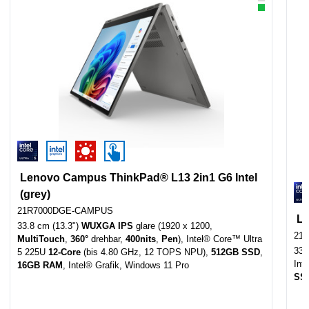
Lenovo Campus ThinkPad® L13 2in1 G6 Intel
(grey)
21R7000DGE-CAMPUS
Le
33.8 cm (13.3")
WUXGA IPS
glare (1920 x 1200,
21
MultiTouch
,
360°
drehbar,
400nits
,
Pen
), Intel® Core™ Ultra
33.
5 225U
12-Core
(bis 4.80 GHz, 12 TOPS NPU),
512GB SSD
,
Int
16GB RAM
,
Intel® Grafik, Windows 11 Pro
SS