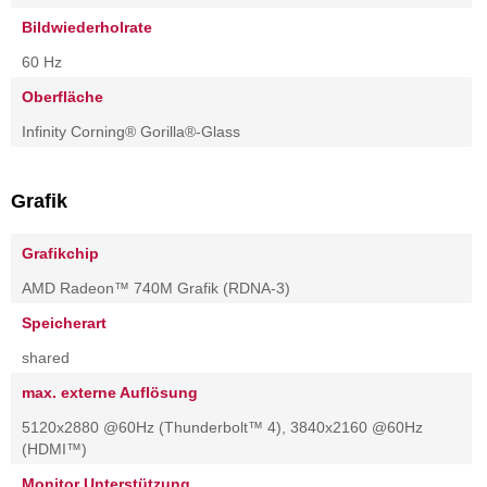
Bildwiederholrate
60 Hz
Oberfläche
Infinity Corning® Gorilla®-Glass
Grafik
Grafikchip
AMD Radeon™ 740M Grafik (RDNA-3)
Speicherart
shared
max. externe Auflösung
5120x2880 @60Hz (Thunderbolt™ 4), 3840x2160 @60Hz
(HDMI™)
Monitor Unterstützung