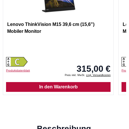
Lenovo ThinkVision M15 39,6 cm (15,6")
Le
Mobiler Monitor
Mo
315,00 €
Produktdatenblatt
Produ
Preis inkl. MwSt.
zzgl. Versandkosten
In den Warenkorb
Beschreibung