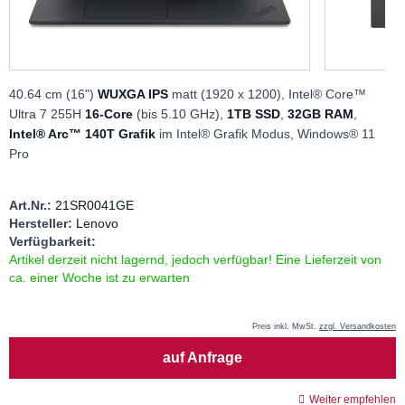
40.64 cm (16")
WUXGA IPS
matt (1920 x 1200), Intel® Core™
Ultra 7 255H
16-Core
(bis 5.10 GHz),
1TB SSD
,
32GB RAM
,
Intel® Arc™ 140T Grafik
im Intel® Grafik Modus, Windows® 11
Pro
Art.Nr.:
21SR0041GE
Hersteller:
Lenovo
Verfügbarkeit:
Artikel derzeit nicht lagernd, jedoch verfügbar! Eine Lieferzeit von
ca. einer Woche ist zu erwarten
Preis inkl. MwSt.
zzgl. Versandkosten
Menge
auf Anfrage
Weiter empfehlen