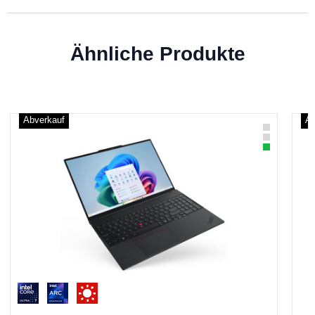
Ähnliche Produkte
Abverkauf
Ab