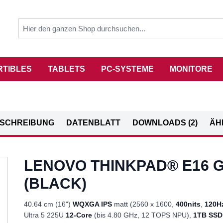
RTIBLES
TABLETS
PC-SYSTEME
MONITORE
SCHREIBUNG
DATENBLATT
DOWNLOADS (2)
ÄH
LENOVO THINKPAD® E16 G
(BLACK)
40.64 cm (16")
WQXGA IPS
matt (2560 x 1600,
400nits
,
120H
Ultra 5 225U
12-Core
(bis 4.80 GHz, 12 TOPS NPU),
1TB SSD