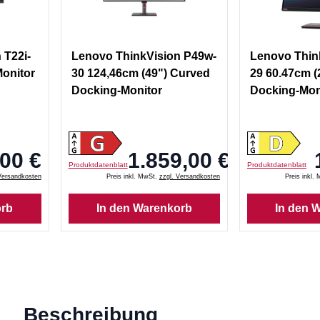
 T22i-
Lenovo ThinkVision P49w-
Lenovo Thin
Monitor
30 124,46cm (49") Curved
29 60.47cm (
Docking-Monitor
Docking-Mon
00 €
1.859,00 €
Produktdatenblatt
Produktdatenblatt
Versandkosten
Preis inkl. MwSt.
zzgl. Versandkosten
Preis inkl.
orb
In den Warenkorb
In den 
Beschreibung