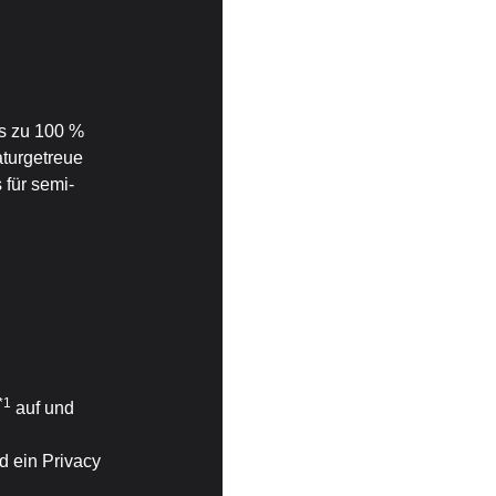
is zu 100 %
aturgetreue
für semi-
*1
auf und
d ein Privacy