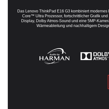
Das Lenovo ThinkPad E16 G3 kombiniert modernes Desi
Core™ Ultra Prozessor, fortschrittlicher Grafik u
Display, Dolby Atmos-Sound und eine 5MP-Kamera s
Wärmeableitung und nachhaltigem Design b